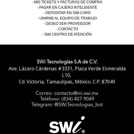
MIS TICKETS Y FACTURAS DE COMPRA
PAGAR EN CAJERO INTELIGENTE
DEPOSITAR EN SWi CARD
UNIRME AL EQUIPO DE TRABAJO
DESEO SER PROVEEDOR
CONTACTO
SWi CENTRO DE ATENCIÓN
SWi Tecnologías S.A de C.V.
Ave. Lázaro Cárdenas #3331, Plaza Verde Esmeralda
L10,
Cd. Victoria, Tamaulipas, México. C.P. 87049
Correo: contacto@mi.swi.mx
Teléfono: (834) 407-9049
Telegram: @SWiTecnologias_bot
SWi
Viáticos
Bot